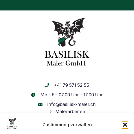
+41 79 571 52 55
Mo - Fr: 07:00 Uhr - 17:00 Uhr
info@basilisk-maler.ch
Malerarbeiten
Schimmel entfernen
Zustimmung verwalten
Wasserschaden